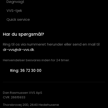
Døgnvagt
VVS-tjek
Quick service
Har du spørgsmål?
Ring til os via nummeret herunder eller send en mail til
dr-vvs@dr-vvs.dk
.
Henvendelser besvares inden for 24 timer.​
Ring: 36 72 30 00
Dan Rasmussen VVS ApS
CVR​: 26615933
Thorsbrovej 20D, 2640 Hedehusene