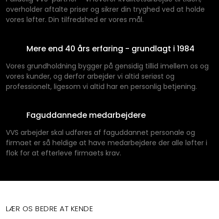
overholder aftalte priser og sikrer din tryghed ved at holde
vores løfter. Din tilfredshed er vores mål.
Mere end 40 års erfaring - grundlagt i 1984
Vores grundholdning bygger på gensidig tillid imellem os og
vores kunder, og derfor arbejder vi altid seriøst og
professionelt, ligesom vi altid har en personlig betjening.
Faguddannede medarbejdere
​​VVS arbejder skal udføres af faguddannet personale og
firmaet er så heldige at have medarbejdere der alle løfter i
flok for at efterleve firmaets krav.
​LÆR OS BEDRE AT KENDE