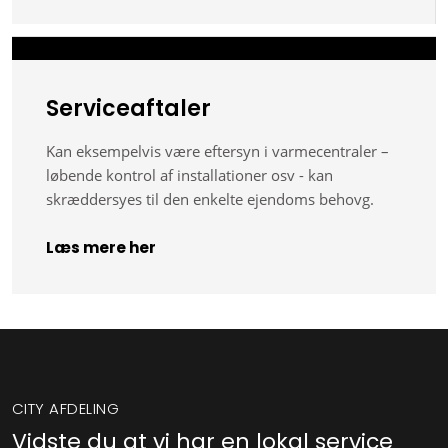
Serviceaftaler
Kan eksempelvis være eftersyn i varmecentraler –
løbende kontrol af installationer osv - kan
skræddersyes til den enkelte ejendoms behov​g.
Læs mere her​
CITY AFDELING
Vidste du at vi har en lokal service