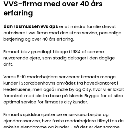
VVS-firma med over 40 års
erfaring
dan rasmussen vvs aps
er et mindre familie drevet
autoriseret vvs firma med den store service, personlige
betjening og over 40 års erfaring.
Firmaet blev grundlagt tilbage i 1984 af samme
nuværende ejere, som stadig deltager i den daglige
drift.
Vores 8-10 medarbejdere servicerer firmaets mange
kunder i Storkøbenhavns området fra hovedkontoret i
Hedehusene, men også i indre by og City, hvor vi er lokalt
forankret med ekstra base på Islands Brygge for at sikre
optimal service for firmaets city kunder.
Firmaets spidskompetence er servicearbejder og
ejendomsservice, hvor faste medarbejdere tilknyttes de
enkelte ejendomme og kunder - så det er det samme